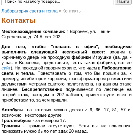
Лаборатория света и тепла
»
Контакты
Контакты
Местонахождение компании:
г. Воронеж, ул. Пеше-
Стрелецкая, д. 74 А, оф. 202.
Для того, чтобы "попасть в офис", необходимо
выполнить следующий несложный квест:
входим в
коричневую дверь на проходную
фабрики Игрушки
(да, да, -
у нас в Воронеже, представьте, есть такая фабрика; вот ее
сайт
). На проходной говорим охране, что идем в
Лабораторию
света и тепла.
Повествовать о том, что Вы пришли за, к
примеру, ингибитором коррозии, трансформатором розжига или
двумястами метрами сшитого полиэтилена, на данном этапе
лишнее.
Беспрепятственно
поднимаемся по лестнице на
второй этаж, заходим в 202 кабинет, приветствуем всех и
приобретаем то, за чем пришли.
Автобусы
, на которых можно доехать: 6, 66, 17, 81, 57 и,
возможно, некоторые другие.
Троллейбусы
- за номером 17.
Трамваи
- трамваи отсутствуют. Если вы их поклонник,
приезжать нужно было лет эдак 20 назад.