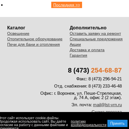
Последняя >>
Каталог
Дополнительно
Освещение
Оставить заявку на ремонт
Отопительное оборудование
Специальные предложения
Печи для бани и отопления
Акции
Доставка и оплата
Гарантия
8 (473)
254-68-87
Факс: 8 (473) 296-94-21
Отд. снабжения: 8 (473) 233-46-48
Офис:
г. Воронеж, ул. Пеше-Стрелецкая,
д. 74 А, офис 2 (2 этаж).
Эл. почта:
mail@lst-vrn.ru
Схема проезда
Этот сайт использует cookie-файлы.
© 2008-2026. ООО "Лаборатория света и тепла"
Продолжая использовать сайт, Вы даёте
политику
Принять
Пользовательское соглашение
и
политика обработки персональных данных
согласие на работу с данными файлами и
конфиденциальности
принимаете
Создание и продвижение сайтов в Воронеже
inside36.com
.