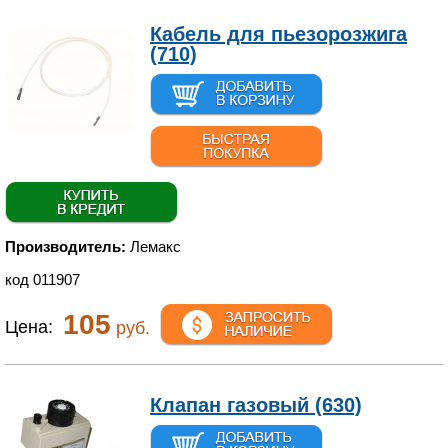
Кабель для пьезорозжига
(710)
Производитель:
Лемакс
код 011907
105
Цена:
руб.
Клапан газовый (630)