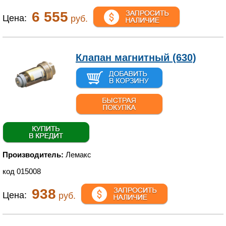
6 555
Цена:
руб.
Клапан магнитный (630)
Производитель:
Лемакс
код 015008
938
Цена:
руб.