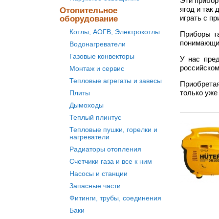
Эти прибор
ягод и так
Отопительное
играть с п
оборудование
Котлы, АОГВ, Электрокотлы
Приборы та
понимающих
Водонагреватели
Газовые конвекторы
У нас пред
российском
Монтаж и сервис
Тепловые агрегаты и завесы
Приобрета
только уже
Плиты
Дымоходы
Теплый плинтус
Тепловые пушки, горелки и
нагреватели
Радиаторы отопления
Счетчики газа и все к ним
Насосы и станции
Запасные части
Фитинги, трубы, соединения
Баки