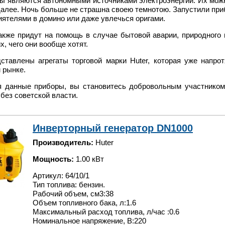
ы являются автономными источниками электроэнергии. Их можно
 далее. Ночь больше не страшна своею темнотою. Запустили пр
риятелями в домино или даже увлечься оригами.
кже придут на помощь в случае бытовой аварии, природного к
, чего они вообще хотят.
ставлены агрегаты торговой марки Huter, которая уже напро
 рынке.
я данные приборы, вы становитесь добровольным участником
 без советской власти.
Инверторный генератор DN1000
Производитель:
Huter
Мощность:
1.00 кВт
Артикул: 64/10/1
Тип топлива: бензин.
Рабочий объем, см3:38
Объем топливного бака, л:1.6
Максимальный расход топлива, л/час :0.6
Номинальное напряжение, В:220