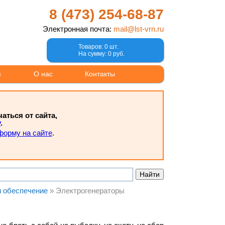
8 (473)
254-68-87
Электронная почта:
mail@lst-vrn.ru
Товаров: 0 шт.
На сумму: 0 руб.
м
О нас
Контакты
ться от сайта,
у
.
форму на сайте
.
и обеспечение
»
Электрогенераторы