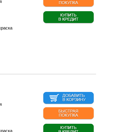
я
краска
я
краска