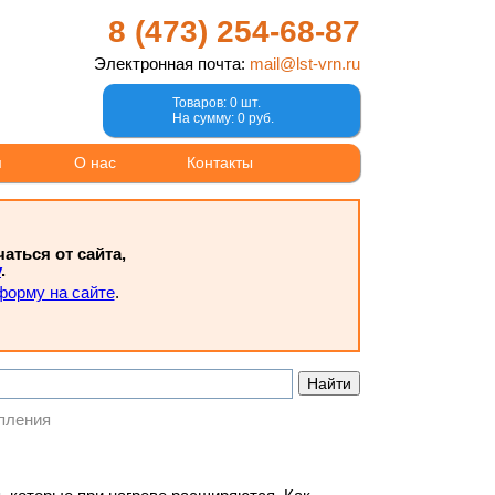
8 (473)
254-68-87
Электронная почта:
mail@lst-vrn.ru
Товаров: 0 шт.
На сумму: 0 руб.
м
О нас
Контакты
ться от сайта,
у
.
форму на сайте
.
пления