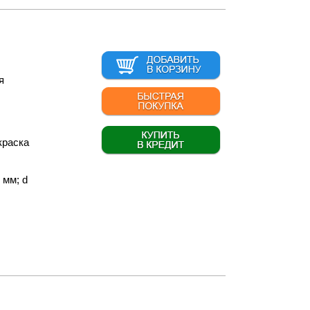
я
краска
 мм; d