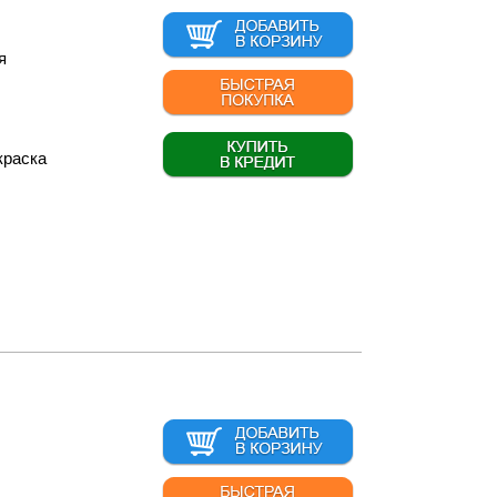
я
краска