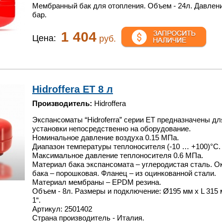
Мембранный бак для отопления. Объем - 24л. Давлени
бар.
1 404
Цена:
руб.
Hidroffera ET 8 л
Производитель:
Hidroffera
Экспансоматы “Hidroferra” серии ET предназначены дл
установки непосредственно на оборудование.
Номинальное давление воздуха 0.15 МПа.
Диапазон температуры теплоносителя (-10 … +100)°С.
Максимальное давление теплоносителя 0.6 МПа.
Материал бака экспансомата – углеродистая сталь. О
бака – порошковая. Фланец – из оцинкованной стали.
Материал мембраны – EPDM резина.
Объем - 8л. Размеры и подключение: Ø195 мм x L 315 
1“.
Артикул: 2501402
Страна производитель - Италия.