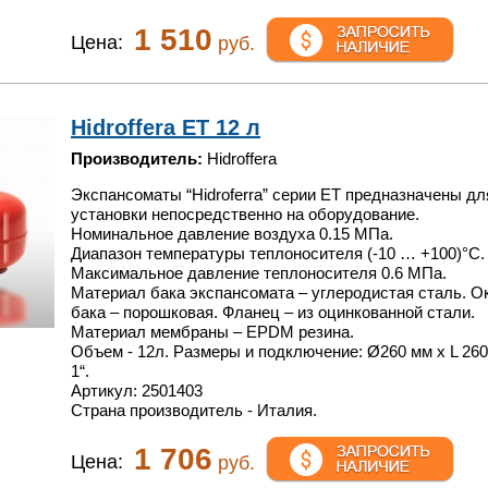
1 510
Цена:
руб.
Hidroffera ET 12 л
Производитель:
Hidroffera
Экспансоматы “Hidroferra” серии ET предназначены дл
установки непосредственно на оборудование.
Номинальное давление воздуха 0.15 МПа.
Диапазон температуры теплоносителя (-10 … +100)°С.
Максимальное давление теплоносителя 0.6 МПа.
Материал бака экспансомата – углеродистая сталь. О
бака – порошковая. Фланец – из оцинкованной стали.
Материал мембраны – EPDM резина.
Объем - 12л. Размеры и подключение: Ø260 мм x L 260
1“.
Артикул: 2501403
Страна производитель - Италия.
1 706
Цена:
руб.