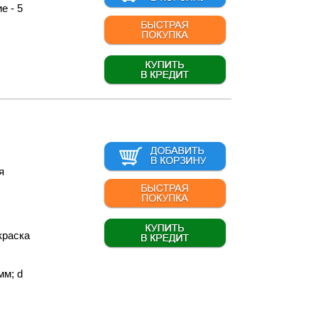
е - 5
я
краска
мм; d