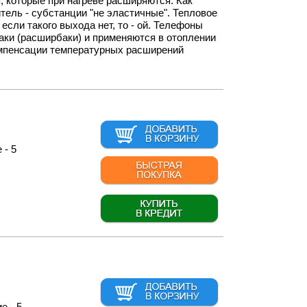
, которые при нагреве расширяются. Как
итель - субстанции "не эластичные". Тепловое
если такого выхода нет, то - ой. Телефоны
аки (расширбаки) и применяются в отоплении
компенсации температурных расширений
 - 5
е - 5