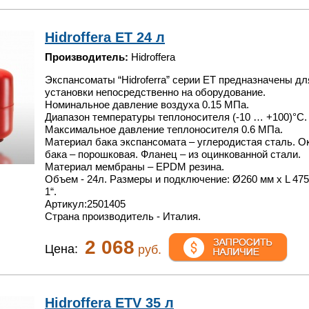
Hidroffera ET 24 л
Производитель:
Hidroffera
Экспансоматы “Hidroferra” серии ET предназначены дл
установки непосредственно на оборудование.
Номинальное давление воздуха 0.15 МПа.
Диапазон температуры теплоносителя (-10 … +100)°С.
Максимальное давление теплоносителя 0.6 МПа.
Материал бака экспансомата – углеродистая сталь. О
бака – порошковая. Фланец – из оцинкованной стали.
Материал мембраны – EPDM резина.
Объем - 24л. Размеры и подключение: Ø260 мм x L 475
1“.
Артикул:2501405
Страна производитель - Италия.
2 068
Цена:
руб.
Hidroffera ETV 35 л