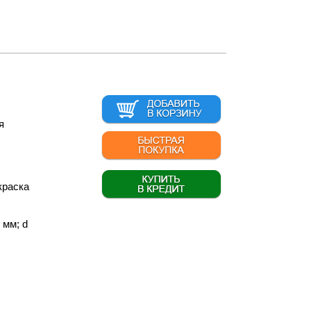
я
краска
 мм; d