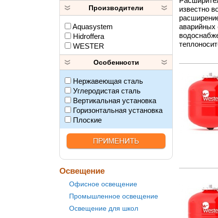
Расширител
Производители
известно в
расширение
аварийных 
Aquasystem
водоснабже
Hidroffera
теплоносит
WESTER
Особенности
Нержавеющая сталь
Углеродистая сталь
Вертикальная установка
Горизонтальная установка
Плоские
Освещение
Офисное освещение
Промышленное освещение
Освещение для школ