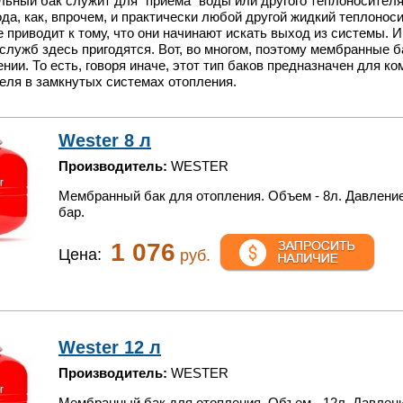
ьный бак служит для "приема" воды или другого теплоносителя
ода, как, впрочем, и практически любой другой жидкий теплонос
 приводит к тому, что они начинают искать выход из системы. И 
служб здесь пригодятся. Вот, во многом, поэтому мембранные б
нии. То есть, говоря иначе, этот тип баков предназначен для 
еля в замкнутых системах отопления.
Wester 8 л
Производитель:
WESTER
Мембранный бак для отопления. Объем - 8л. Давление
бар.
1 076
Цена:
руб.
Wester 12 л
Производитель:
WESTER
Мембранный бак для отопления. Объем - 12л. Давлени