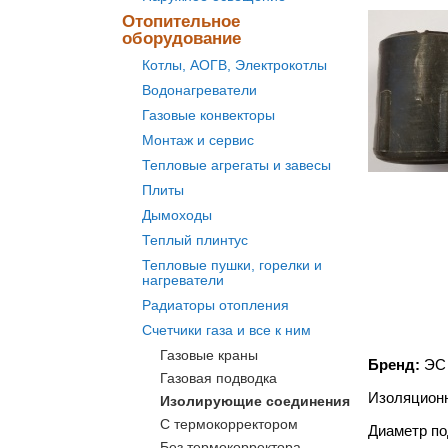
Отопительное
оборудование
Котлы, АОГВ, Электрокотлы
Водонагреватели
Газовые конвекторы
Монтаж и сервис
Тепловые агрегаты и завесы
Плиты
Дымоходы
Теплый плинтус
Тепловые пушки, горелки и
нагреватели
Радиаторы отопления
Счетчики газа и все к ним
Газовые краны
Бренд:
ЭС
Газовая подводка
Изоляционн
Изолирующие соединения
С термокорректором
Диаметр по
Без термокорректора