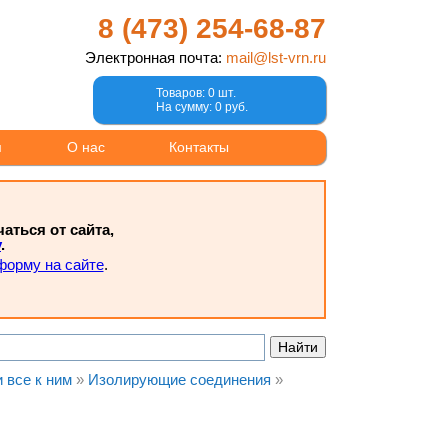
8 (473)
254-68-87
Электронная почта:
mail@lst-vrn.ru
Товаров: 0 шт.
На сумму: 0 руб.
м
О нас
Контакты
ться от сайта,
у
.
форму на сайте
.
и все к ним
»
Изолирующие соединения
»