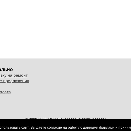
ельно
явку на ремонт
е предложения
оплата
© 2008-2026. ООО "Лаборатория света и тепла"
Пользовательское соглашение
и
политика обработки персональных данных
спользовать сайт, Вы даёте согласие на работу с данными файлами и прини
Создание и продвижение сайтов в Воронеже
inside36.com
.